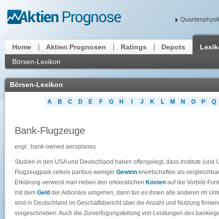
Quantenphysik
Home
Aktien Prognosen
Ratings
Depots
Lexi
Börsen-Lexikon
Börsen-Lexikon
A
B
C
D
E
F
G
H
I
J
K
L
M
N
O
P
Q
Bank-Flugzeuge
engl.
: bank-owned aeroplanes
Studien in den USA und Deutschland haben offengelegt, dass
Institute
(und U
Flugzeugpark ceteris paribus weniger
Gewinn
erwirtschaften als vergleichb
Erklärung verweist man neben den erklecklichen
Kosten
auf die Vorbild-Fun
mit dem
Geld
der Aktionäre umgehen, dann tun es ihnen alle anderen im Un
sind in Deutschland im Geschäftsbericht über die Anzahl und Nutzung firm
vorgeschrieben. Auch die Zurverfügungstellung von Leistungen des bankeigen