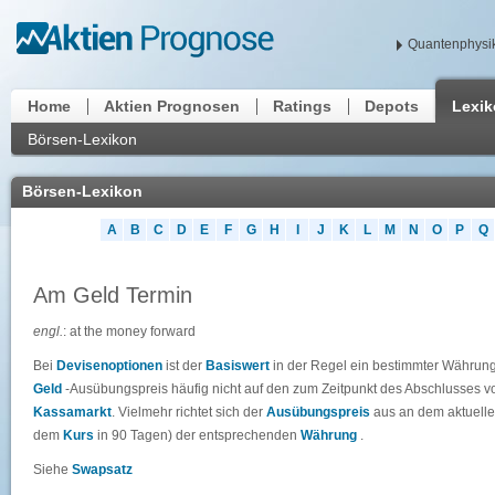
Quantenphysik
Home
Aktien Prognosen
Ratings
Depots
Lexi
Börsen-Lexikon
Börsen-Lexikon
A
B
C
D
E
F
G
H
I
J
K
L
M
N
O
P
Q
Am Geld Termin
engl.
: at the money forward
Bei
Devisenoptionen
ist der
Basiswert
in der Regel ein bestimmter Währungs
Geld
-Ausübungspreis häufig nicht auf den zum Zeitpunkt des Abschlusses 
Kassamarkt
. Vielmehr richtet sich der
Ausübungspreis
aus an dem aktuell
dem
Kurs
in 90 Tagen) der entsprechenden
Währung
.
Siehe
Swapsatz