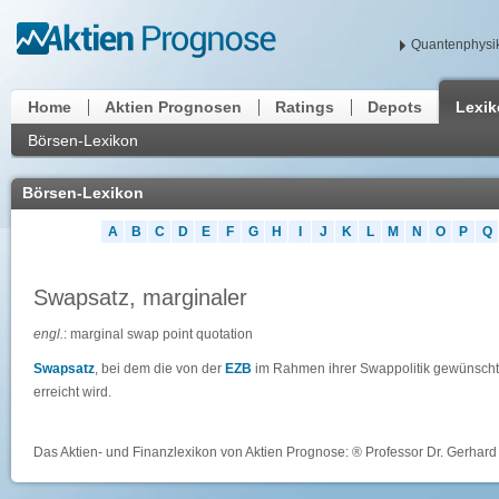
Quantenphysik
Home
Aktien Prognosen
Ratings
Depots
Lexi
Börsen-Lexikon
Börsen-Lexikon
A
B
C
D
E
F
G
H
I
J
K
L
M
N
O
P
Q
Swapsatz, marginaler
engl.
: marginal swap point quotation
Swapsatz
, bei dem die von der
EZB
im Rahmen ihrer Swappolitik gewünsch
erreicht wird.
Das Aktien- und Finanzlexikon von Aktien Prognose: ® Professor Dr. Gerhard 