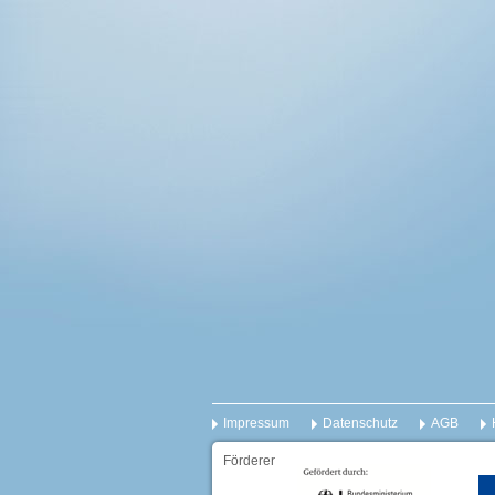
Impressum
Datenschutz
AGB
Förderer