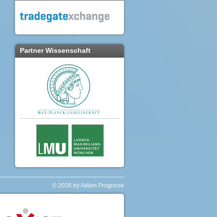
Partner Wissenschaft
© 2026 by Aktien Prognose