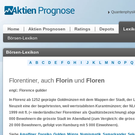
Quantenphysik
Home
Aktien Prognosen
Ratings
Depots
Lexi
Börsen-Lexikon
Börsen-Lexikon
A
B
C
D
E
F
G
H
I
J
K
L
M
N
O
P
Q
Florentiner, auch
Florin
und
Floren
engl.
: Florence guilder
In Florenz ab 1252 geprägte
Goldmünzen
mit dem Wappen der Stadt, der Lil
Neuzeit eine der begehrtesten, weil wertstabilsten
Kurantmünzen
; der N
1999 mit fl. (= niederländischer Florentiner als Qualitätsbezeichnung) ab
000 Bewohnern die grösste Stadt im Abendland (zum Vergleich: die grösst
20 000 Bewohnern, gefolgt von Hamburg mit 5 000 Einwohnern).
Siehe
Amalfiner
,
Dareiko
,
Gulden
,
Münze
,
Numismatik
,
Samarkander
,
Sek