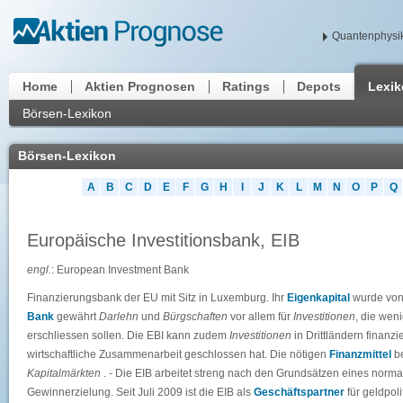
Quantenphysik
Home
Aktien Prognosen
Ratings
Depots
Lexi
Börsen-Lexikon
Börsen-Lexikon
A
B
C
D
E
F
G
H
I
J
K
L
M
N
O
P
Q
Europäische Investitionsbank, EIB
engl.
: European Investment Bank
Finanzierungsbank der EU mit Sitz in Luxemburg. Ihr
Eigenkapital
wurde von 
Bank
gewährt
Darlehn
und
Bürgschaften
vor allem für
Investitionen
, die wen
erschliessen sollen. Die EBI kann zudem
Investitionen
in Drittländern finan
wirtschaftliche Zusammenarbeit geschlossen hat. Die nötigen
Finanzmittel
be
Kapitalmärkten
. - Die EIB arbeitet streng nach den Grundsätzen eines norm
Gewinnerzielung. Seit Juli 2009 ist die EIB als
Geschäftspartner
für geldpol